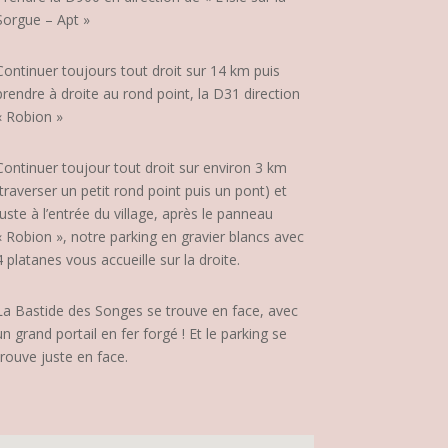
Sorgue – Apt »
Continuer toujours tout droit sur 14 km puis
prendre à droite au rond point, la D31 direction
« Robion »
Continuer toujour tout droit sur environ 3 km
(traverser un petit rond point puis un pont) et
juste à l’entrée du village, après le panneau
« Robion », notre parking en gravier blancs avec
4 platanes vous accueille sur la droite.
La Bastide des Songes se trouve en face, avec
un grand portail en fer forgé ! Et le parking se
trouve juste en face.