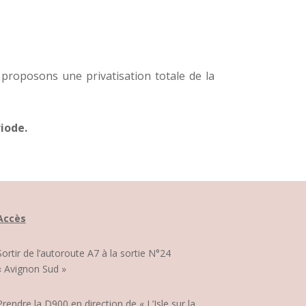
 proposons une privatisation totale de la
riode.
Accès
Sortir de l’autoroute A7 à la sortie N°24
« Avignon Sud »
Prendre la D900 en direction de « L’Isle sur la