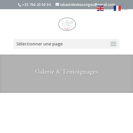
+33 766 20 00 04
labastidedessonges@gmail.com
EN
FR
Sélectionner une page
Galerie & Témoignages