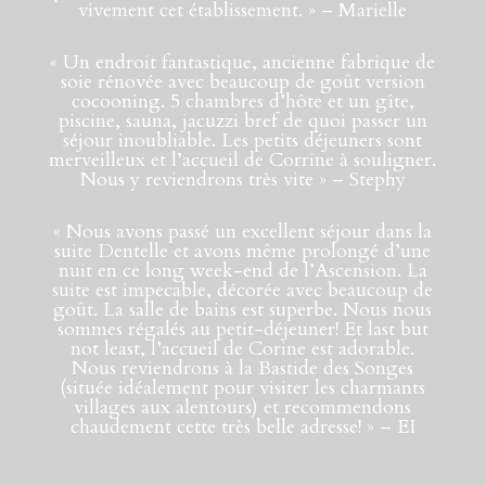
vivement cet établissement.
» – Marielle
«
Un endroit fantastique, ancienne fabrique de
soie rénovée avec beaucoup de goût version
cocooning. 5 chambres d’hôte et un gîte,
piscine, sauna, jacuzzi bref de quoi passer un
séjour inoubliable. Les petits déjeuners sont
merveilleux et l’accueil de Corrine à souligner.
Nous y reviendrons très vite
» – Stephy
«
Nous avons passé un excellent séjour dans la
suite Dentelle et avons même prolongé d’une
nuit en ce long week-end de l’Ascension. La
suite est impecable, décorée avec beaucoup de
goût. La salle de bains est superbe. Nous nous
sommes régalés au petit-déjeuner! Et last but
not least, l’accueil de Corine est adorable.
Nous reviendrons à la Bastide des Songes
(située idéalement pour visiter les charmants
villages aux alentours) et recommendons
chaudement cette très belle adresse!
» – EI