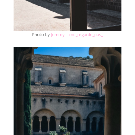
Photo by
Jeremy – me_regarde_pas_